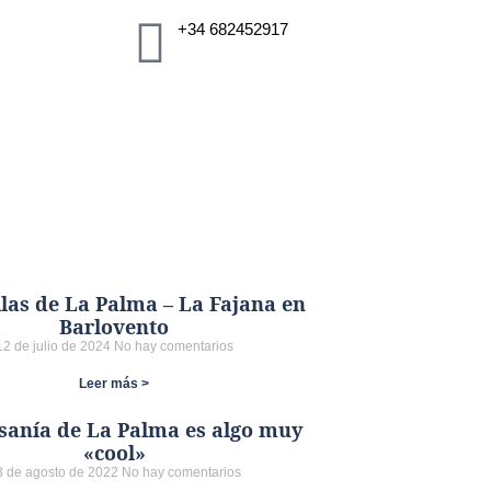
+34 682452917
las de La Palma – La Fajana en
Barlovento
12 de julio de 2024
No hay comentarios
Leer más >
sanía de La Palma es algo muy
«cool»
3 de agosto de 2022
No hay comentarios