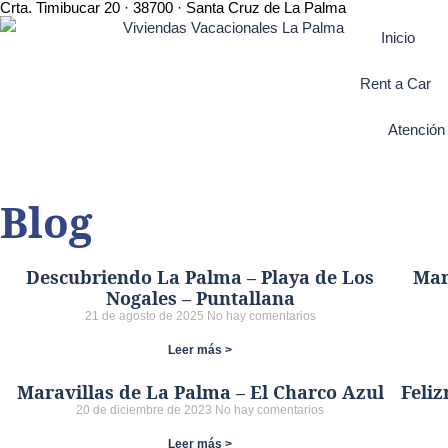
Crta. Timibucar 20 · 38700 · Santa Cruz de La Palma
Inicio
Rent a Car
Atención 
Blog
Descubriendo La Palma – Playa de Los
Mar
Nogales – Puntallana
21 de agosto de 2025
No hay comentarios
Leer más >
Maravillas de La Palma – El Charco Azul
Feliz
20 de diciembre de 2023
No hay comentarios
Leer más >