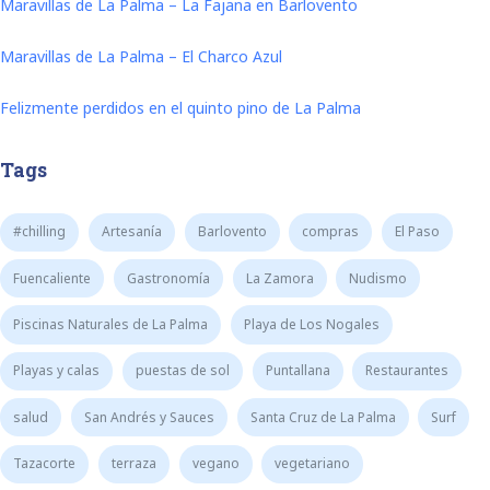
Maravillas de La Palma – La Fajana en Barlovento
Maravillas de La Palma – El Charco Azul
Felizmente perdidos en el quinto pino de La Palma
Tags
#chilling
Artesanía
Barlovento
compras
El Paso
Fuencaliente
Gastronomía
La Zamora
Nudismo
Piscinas Naturales de La Palma
Playa de Los Nogales
Playas y calas
puestas de sol
Puntallana
Restaurantes
salud
San Andrés y Sauces
Santa Cruz de La Palma
Surf
Tazacorte
terraza
vegano
vegetariano