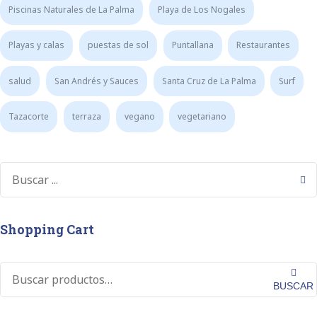
Piscinas Naturales de La Palma
Playa de Los Nogales
Playas y calas
puestas de sol
Puntallana
Restaurantes
salud
San Andrés y Sauces
Santa Cruz de La Palma
Surf
Tazacorte
terraza
vegano
vegetariano
Shopping Cart
BUSCAR