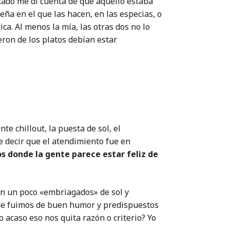
cado me di cuenta de que aquello estaba
eña en el que las hacen, en las especias, o
ca. Al menos la mía, las otras dos no lo
eron de los platos debían estar
nte chillout, la puesta de sol, el
e decir que el atendimiento fue en
os donde la gente parece estar feliz de
ban un poco «embriagados» de sol y
 que fuimos de buen humor y predispuestos
o acaso eso nos quita razón o criterio? Yo