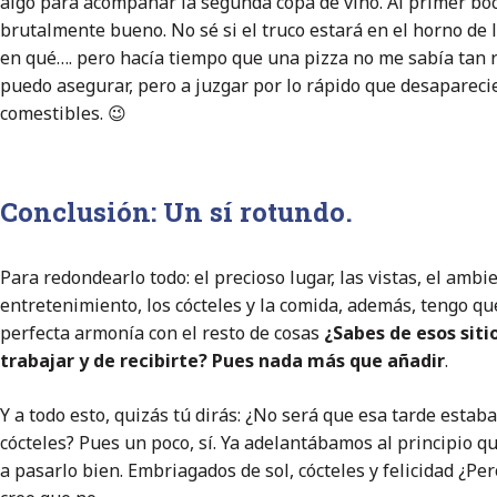
algo para acompañar la segunda copa de vino. Al primer bo
brutalmente bueno. No sé si el truco estará en el horno de l
en qué…. pero hacía tiempo que una pizza no me sabía tan ri
puedo asegurar, pero a juzgar por lo rápido que desapareci
comestibles. 😉
Conclusión: Un sí rotundo.
Para redondearlo todo: el precioso lugar, las vistas, el ambie
entretenimiento, los cócteles y la comida, además, tengo qu
perfecta armonía con el resto de cosas
¿Sabes de esos siti
trabajar y de recibirte? Pues nada más que añadir
.
Y a todo esto, quizás tú dirás: ¿No será que esa tarde esta
cócteles? Pues un poco, sí. Ya adelantábamos al principio
a pasarlo bien. Embriagados de sol, cócteles y felicidad ¿Per