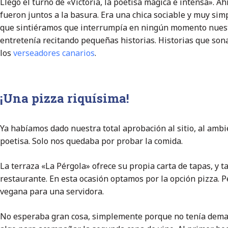
Llegó el turno de «Victoria, la poetisa mágica e intensa». Ah
fueron juntos a la basura. Era una chica sociable y muy sim
que sintiéramos que interrumpía en ningún momento nuest
entretenía recitando pequeñas historias. Historias que so
los
verseadores canarios
.
¡Una pizza riquísima!
Ya habíamos dado nuestra total aprobación al sitio, al ambien
poetisa. Solo nos quedaba por probar la comida.
La terraza «La Pérgola» ofrece su propia carta de tapas, y t
restaurante. En esta ocasión optamos por la opción pizza. P
vegana para una servidora.
No esperaba gran cosa, simplemente porque no tenía dema