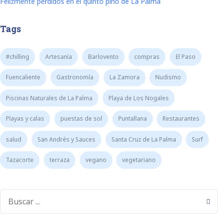
Felizmente perdidos en el quinto pino de La Palma
Tags
#chilling
Artesanía
Barlovento
compras
El Paso
Fuencaliente
Gastronomía
La Zamora
Nudismo
Piscinas Naturales de La Palma
Playa de Los Nogales
Playas y calas
puestas de sol
Puntallana
Restaurantes
salud
San Andrés y Sauces
Santa Cruz de La Palma
Surf
Tazacorte
terraza
vegano
vegetariano