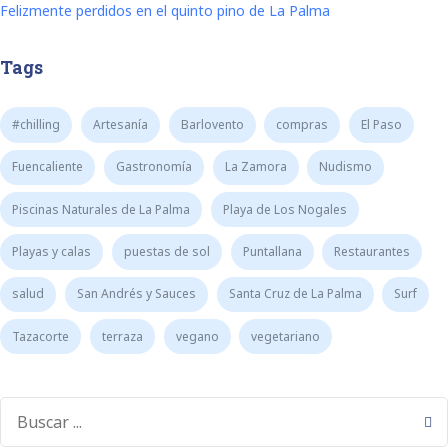
Felizmente perdidos en el quinto pino de La Palma
Tags
#chilling
Artesanía
Barlovento
compras
El Paso
Fuencaliente
Gastronomía
La Zamora
Nudismo
Piscinas Naturales de La Palma
Playa de Los Nogales
Playas y calas
puestas de sol
Puntallana
Restaurantes
salud
San Andrés y Sauces
Santa Cruz de La Palma
Surf
Tazacorte
terraza
vegano
vegetariano